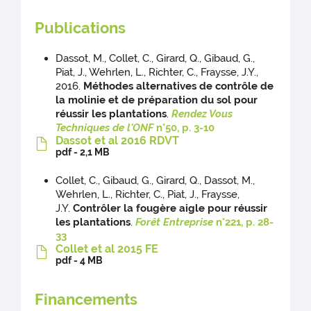
Publications
Dassot, M., Collet, C., Girard, Q., Gibaud, G.,
Piat, J., Wehrlen, L., Richter, C., Fraysse, J.Y.,
2016.
Méthodes alternatives de contrôle de
la molinie et de préparation du sol pour
réussir les plantations
.
Rendez Vous
Techniques de l'ONF
n°50, p. 3-10
Dassot et al 2016 RDVT
pdf - 2,1 MB
Collet, C., Gibaud, G., Girard, Q., Dassot, M.,
Wehrlen, L., Richter, C., Piat, J., Fraysse,
J.Y.
Contrôler la fougère aigle pour réussir
les plantations
.
Forêt Entreprise
n°221, p. 28-
33
Collet et al 2015 FE
pdf - 4 MB
Financements