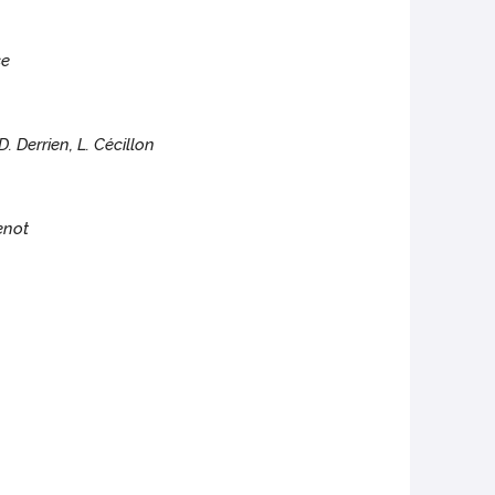
sse
D. Derrien, L. Cécillon
cenot