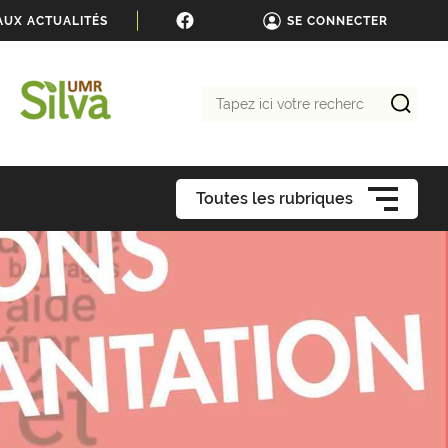
AUX ACTUALITÉS
SE CONNECTER
Tapez
ici
votre
recherche
Toutes les rubriques